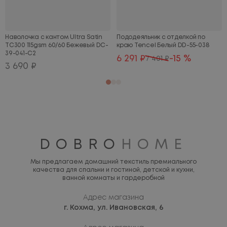
Наволочка с кантом Ultra Satin
Пододеяльник с отделкой по
TC300 115gsm 60/60 Бежевый DC-
краю Tencel Белый DD-55-038
39-041-C2
6 291 ₽
-15 %
7 401 ₽
3 690 ₽
DOBRO
HOME
Мы предлагаем домашний текстиль премиального
качества для спальни и гостиной, детской и кухни,
ванной комнаты и гардеробной
Адрес магазина
г. Кохма,
ул. Ивановская, 6