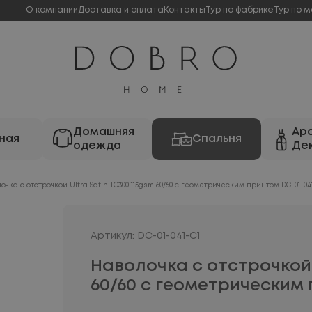
О компании
Доставка и оплата
Контакты
Тур по фабрике
Тур по м
Домашняя
Ар
ная
Спальня
одежда
Де
очка с отстрочкой Ultra Satin TC300 115gsm 60/60 с геометрическим принтом DC-01-04
Артикул: DC-01-041-C1
Наволочка с отстрочкой 
60/60 с геометрическим 