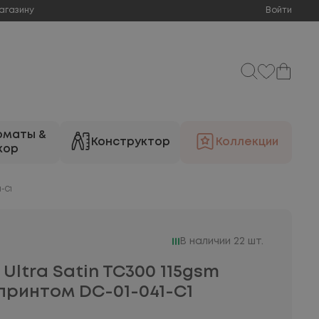
агазину
Войти
оматы &
Конструктор
Коллекции
кор
1-C1
В наличии 22 шт.
Ultra Satin TC300 115gsm
принтом DC-01-041-C1