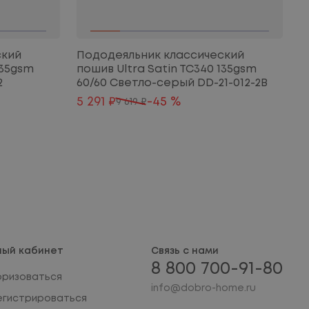
ский
Пододеяльник классический
П
135gsm
пошив Ultra Satin TC340 135gsm
P
2
60/60 Светло-серый DD-21-012-2B
M
5 291 ₽
-45 %
1
9 619 ₽
ный кабинет
Связь с нами
8 800 700-91-80
оризоваться
info@dobro-home.ru
егистрироваться