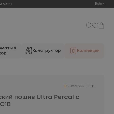
агазину
Войти
оматы &
Конструктор
Коллекции
кор
В наличии 5 шт.
ий пошив Ultra Percal с
-C1B