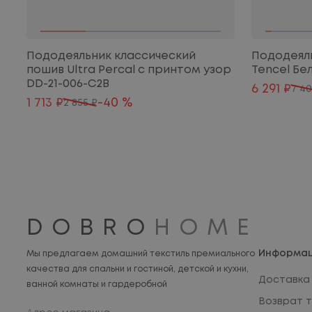
Пододеяльник классический
Пододеяль
пошив Ultra Percal с принтом узор
Tencel Бе
DD-21-006-C2B
6 291 ₽
7 40
1 713 ₽
-40 %
2 855 ₽
DOBRO
HOME
Информа
Мы предлагаем домашний текстиль премиального
качества для спальни и гостиной, детской и кухни,
Доставка 
ванной комнаты и гардеробной
Возврат 