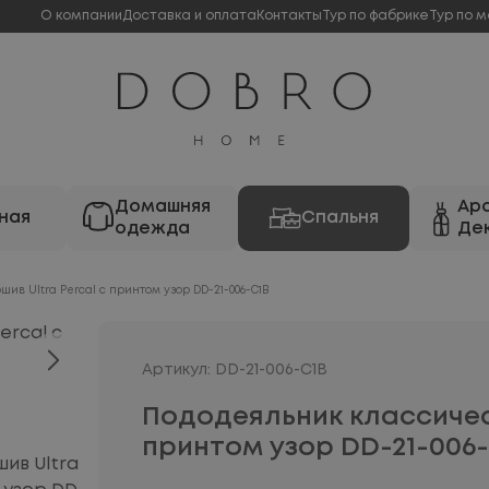
О компании
Доставка и оплата
Контакты
Тур по фабрике
Тур по м
Домашняя
Ар
ная
Спальня
одежда
Де
ив Ultra Percal с принтом узор DD-21-006-C1B
Артикул: DD-21-006-C1B
Пододеяльник классическ
принтом узор DD-21-006