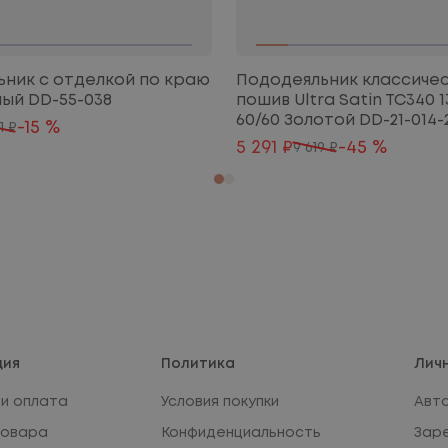
ник с отделкой по краю
Пододеяльник классиче
лый DD-55-038
пошив Ultra Satin TC340 
60/60 Золотой DD-21-014-
-15 %
1 ₽
5 291 ₽
-45 %
9 619 ₽
ция
Политика
Лич
и оплата
Условия покупки
Авт
товара
Конфиденциальность
Зар