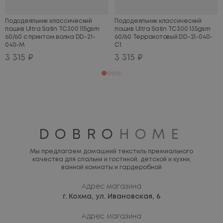
Пододеяльник классический
Пододеяльник классический
пошив Ultra Satin TC300 115gsm
пошив Ultra Satin TC300 135gsm
60/60 с принтом волна DD-21-
60/60 Терракотовый DD-21-040-
040-M
C1
3 315 ₽
3 315 ₽
DOBRO
HOME
Мы предлагаем домашний текстиль премиального
качества для спальни и гостиной, детской и кухни,
ванной комнаты и гардеробной
Адрес магазина
г. Кохма,
ул. Ивановская, 6
Адрес магазина