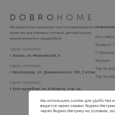
DOBRO
HOME
Информа
Мы предлагаем домашний текстиль премиального
качества для спальни и гостиной, детской и кухни,
Доставка 
ванной комнаты и гардеробной
Возврат 
Адрес магазина
О бренде
г. Кохма,
ул. Ивановская, 6
Журнал
Адрес магазина
Тур по фа
г. Краснодар,
ул. Дзержинского, 100, 2 этаж
Тур по ма
Адрес магазина
г. Екатеринбург,
ул. 8 Марта, стр. 46
Мы используем cookie для удобства 
ведется через сервис Яндекс.Метрик
через Яндекс.Метрику на условиях, ук