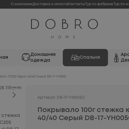
О компании
Доставка и оплата
Контакты
Тур по фабрике
Тур по м
Домашняя
Ар
ная
Спальня
одежда
Де
atin TC205 115gsm 40/40 Серый DB-17-YH005C
Артикул: DB-17-YH005C
Покрывало 100г стежка к
40/40 Серый DB-17-YH00