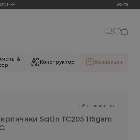
агазину
Войти
оматы &
Конструктор
Коллекции
кор
В наличии 1 шт.
ирпичики Satin TC205 115gsm
5C