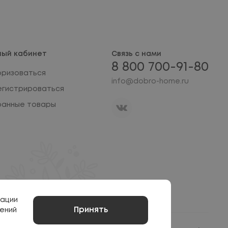
ный кабинет
Связь с нами
8 800 700-91-80
оризоваться
info@dobro-home.ru
егистрироваться
ранные товары
мации
Принять
ений