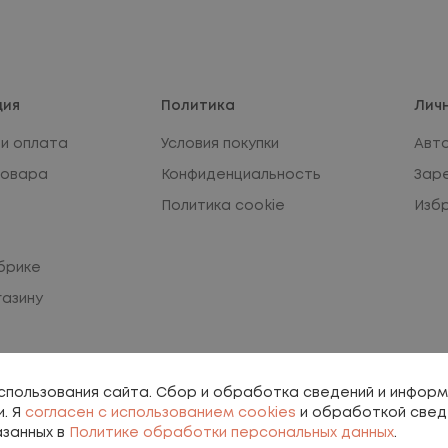
ция
Политика
Лич
и оплата
Условия покупки
Авт
товара
Конфиденциальность
Зар
Политика cookie
Изб
брике
газину
использования сайта. Сбор и обработка сведений и инфор
и. Я
согласен с использованием cookies
и обработкой свед
азанных в
Политике обработки персональных данных
.