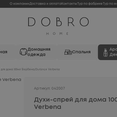
О компании
Доставка и оплата
Контакты
Тур по фабрике
Тур по м
Домашняя
Ар
ная
Спальня
одежда
Де
 для дома 100мл Вербена/Durance Verbena
Артикул: 042007
Духи-спрей для дома 10
Verbena