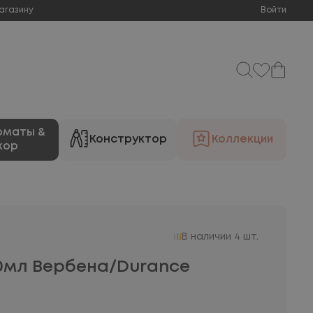
агазину
Войти
оматы &
Конструктор
Коллекции
кор
В наличии 4 шт.
0мл Вербена/Durance