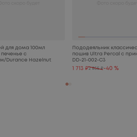
й для дома 100мл
Пододеяльник классиче
печенье с
пошив Ultra Percal с пр
м/Durance Hazelnut
DD-21-002-С3
1 713 ₽
-40 %
2 855 ₽