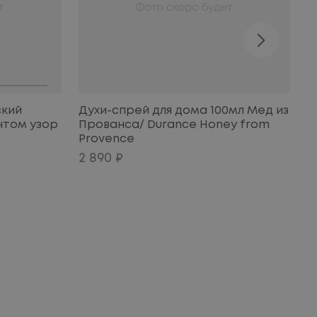
ский
Духи-спрей для дома 100мл Мед из
Д
интом узор
Прованса/ Durance Honey from
Д
Provence
C
2 890 ₽
2