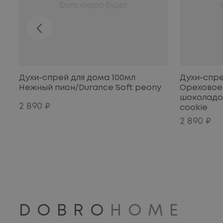
Духи-спрей для дома 100мл
Духи-спре
Нежный пион/Durance Soft peony
Ореховое 
шоколадо
2 890 ₽
cookie
2 890 ₽
DOBRO
HOME