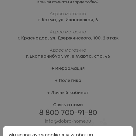
ванной комнаты и гардеробной
Адрес магазина
г. Кохма,
ул. Ивановская, 6
Адрес магазина
г. Краснодар,
ул. Дзержинского, 100, 2 этаж
Адрес магазина
г. Екатеринбург,
ул. 8 Марта, стр. 46
Информация
Политика
Личный кабинет
Связь с нами
8 800 700-91-80
info@dobro-home.ru
Мы используем cookie для удобства