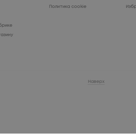
Политика cookie
Изб
брике
газину
Наверх