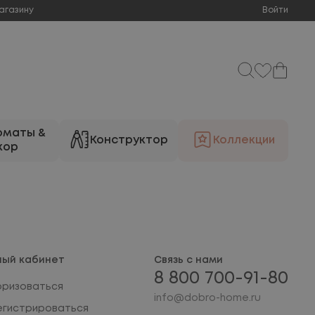
агазину
Войти
оматы &
Конструктор
Коллекции
кор
ный кабинет
Связь с нами
8 800 700-91-80
оризоваться
info@dobro-home.ru
егистрироваться