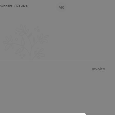
ранные товары
Involta