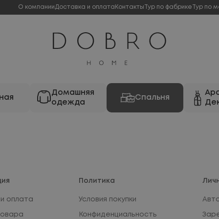
О компании
Доставка и оплата
Контакты
Тур по фабрике
Тур по м
Домашняя
Ар
ная
Спальня
одежда
Де
ция
Политика
Лич
и оплата
Условия покупки
Авт
товара
Конфиденциальность
Зар