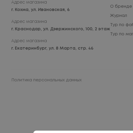
Адрес магазина
О бренде
г. Кохма,
ул. Ивановская, 6
Журнал
Адрес магазина
Тур по фа
г. Краснодар,
ул. Дзержинского, 100, 2 этаж
Тур по ма
Адрес магазина
г. Екатеринбург,
ул. 8 Марта, стр. 46
Политика персональных данных