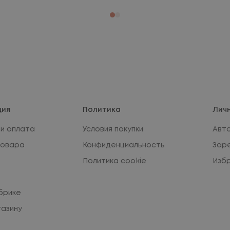
ция
Политика
Лич
и оплата
Условия покупки
Авт
товара
Конфиденциальность
Зар
Политика cookie
Изб
брике
газину