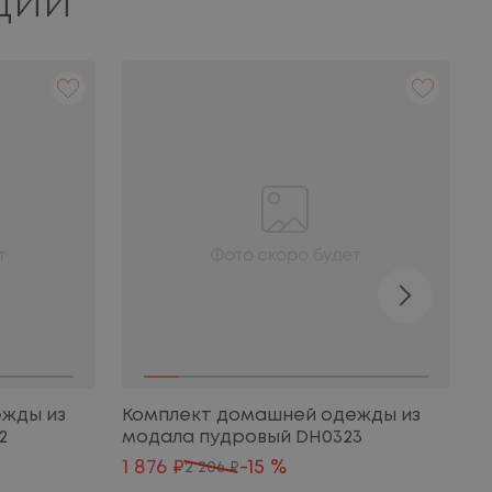
ции
жды из
Комплект домашней одежды из
К
2
модала пудровый DH0323
т
1 876 ₽
-15 %
5
2 206 ₽