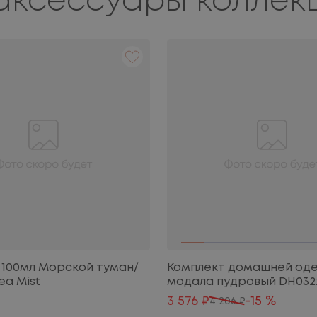
аксессуары коллек
 100мл Морской туман/
Комплект домашней оде
ea Mist
модала пудровый DH032
3 576 ₽
-15 %
4 206 ₽