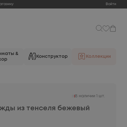
агазину
Войти
оматы &
Конструктор
Коллекции
кор
В наличии 1 шт.
жды из тенселя бежевый