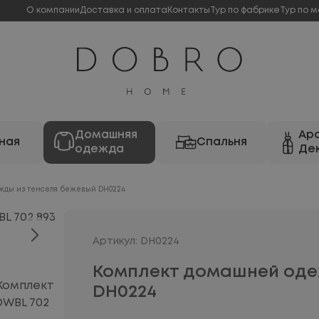
О компании
Доставка и оплата
Контакты
Тур по фабрике
Тур по м
Домашняя
Ар
ная
Спальня
одежда
Де
жды из тенселя бежевый DH0224
Артикул: DH0224
Комплект домашней оде
DH0224