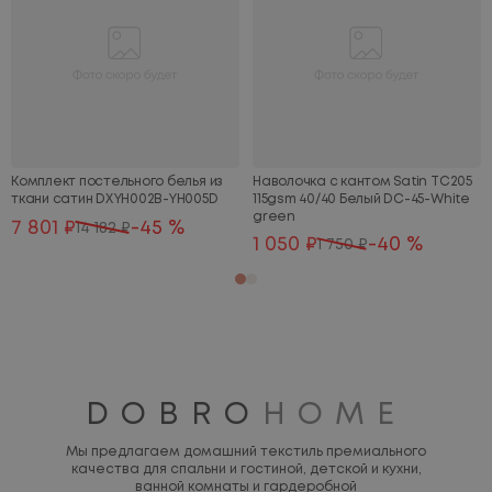
Комплект постельного белья из
Наволочка с кантом Satin TC205
ткани сатин DXYH002B-YH005D
115gsm 40/40 Белый DC-45-White
green
7 801 ₽
-45 %
14 182 ₽
1 050 ₽
-40 %
1 750 ₽
DOBRO
HOME
Мы предлагаем домашний текстиль премиального
качества для спальни и гостиной, детской и кухни,
ванной комнаты и гардеробной