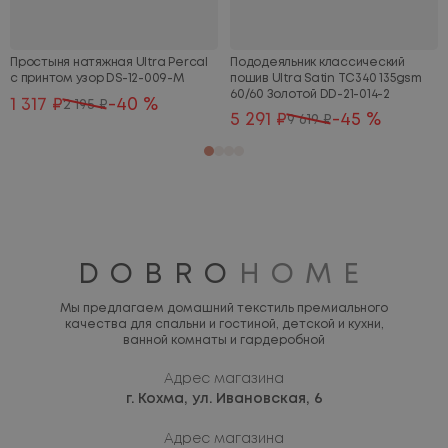
Простыня натяжная Ultra Percal
Пододеяльник классический
с принтом узор DS-12-009-М
пошив Ultra Satin TC340 135gsm
60/60 Золотой DD-21-014-2
1 317 ₽
-40 %
2 195 ₽
5 291 ₽
-45 %
9 619 ₽
DOBRO
HOME
Мы предлагаем домашний текстиль премиального
качества для спальни и гостиной, детской и кухни,
ванной комнаты и гардеробной
Адрес магазина
г. Кохма,
ул. Ивановская, 6
Адрес магазина