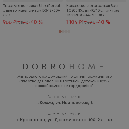
Простыня натяжная Ultra Percal
Наволочка с отстрочкой Satin
с цветочным принтом DS-12-007-
TC205 115gsm 40/40 с принтом
C2B
листья DC-44-YH001C
966 ₽
-40 %
1 104 ₽
-40 %
1 610 ₽
1 840 ₽
DOBRO
HOME
Мы предлагаем домашний текстиль премиального
качества для спальни и гостиной, детской и кухни,
ванной комнаты и гардеробной
Адрес магазина
г. Кохма,
ул. Ивановская, 6
Адрес магазина
г. Краснодар,
ул. Дзержинского, 100, 2 этаж