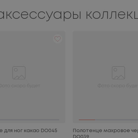
аксессуары коллек
 для ног какао DO045
Полотенце махровое ч
DO039