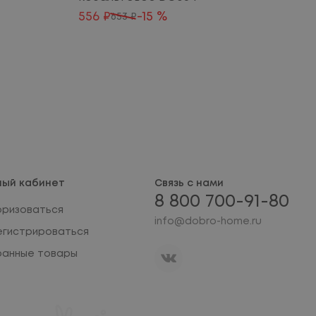
556 ₽
-15 %
5
653 ₽
ный кабинет
Связь с нами
8 800 700-91-80
оризоваться
info@dobro-home.ru
егистрироваться
ранные товары