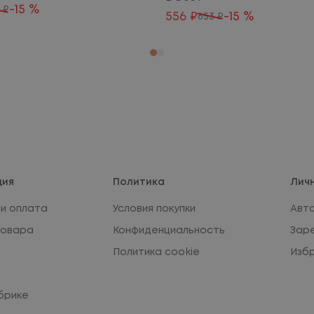
-15 %
2 ₽
556 ₽
-15 %
653 ₽
ция
Политика
Лич
и оплата
Условия покупки
Авт
товара
Конфиденциальность
Зар
Политика cookie
Изб
брике