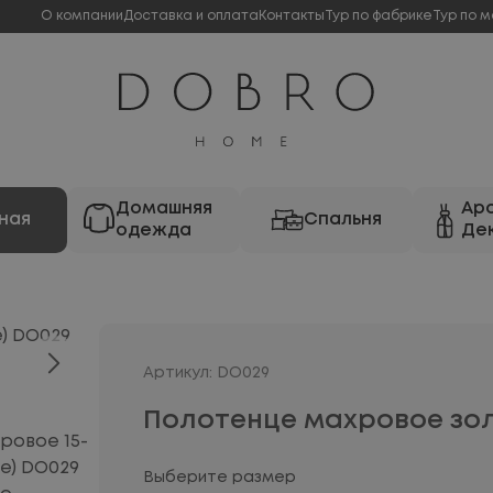
О компании
Доставка и оплата
Контакты
Тур по фабрике
Тур по м
Домашняя
Ар
ная
Спальня
одежда
Де
Артикул: DO029
Полотенце махровое зо
Выберите размер