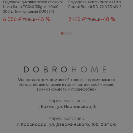
Одеяло с дизайнерской стежкой
Пододеяльник с кантом Ultra
Ultra Satin TC340 135gsm 60/60
Percal Белый DD-22-Y8DNO.2
200гр Темно-синий DU029-2
6 056 ₽
-45 %
2 415 ₽
-40 %
11 010 ₽
4 025 ₽
DOBRO
HOME
Мы предлагаем домашний текстиль премиального
качества для спальни и гостиной, детской и кухни,
ванной комнаты и гардеробной
Адрес магазина
г. Кохма,
ул. Ивановская, 6
Адрес магазина
г. Краснодар,
ул. Дзержинского, 100, 2 этаж