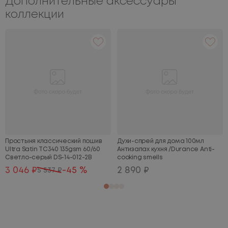
Дополнительные аксессуары
коллекции
Простыня классический пошив
Духи-спрей для дома 100мл
Ultra Satin TC340 135gsm 60/60
Антизапах кухня /Durance Anti-
Светло-серый DS-14-012-2B
cooking smells
3 046 ₽
-45 %
2 890 ₽
5 537 ₽